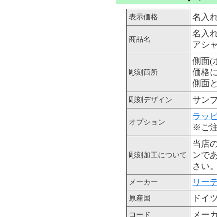
名入
表示価格
名入れ
商品名
アシ
側面(
価格
彫刻箇所
側面と
サン
彫刻デザイン
ラッ
オプション
※ご
当店
ンで
彫刻加工について
さい
リーデ
メーカー
ドイ
原産国
メーカー
コード