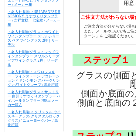
エロー）脚なしワインタンブラ
用意
ー / メーカー箱
・名入れ 彫刻 × 響 JAPANESE H
ARMONY うすづくりタンブラ
ご注文方法がわらない場
ー / 吉祥文様 七宝紋 / メーカー
箱
ご注文方法が分からない場合
また、メールやFAXでもご
・名入れ彫刻グラス × ホワイト
ターン」を ご確認ください
ワインタンブラー スワルシリー
ズ ペアワイングラス 2脚｜リー
デル
・名入れ彫刻グラス × レッドワ
インタンブラー スワルシリーズ
ステップ１
ペアワイングラス 2脚｜リーデ
ル
・名入れ彫刻 × スワロフスキ
グラスの側面
ー・ラインストーン デコレーシ
ョン × ドンシモン スパークリン
グ ホワイトグレープ / 黒化粧箱
側面か底面の
・名入れ彫刻グラス × サントリ
ー 白州うすづくりタンブラー ハ
側面と底面の２
イボールタンブラー 700ml メー
カー箱入
・名入れ 彫刻 × クリスタル ウイ
スキーグラス(クリスタルロック
グラス) / ニューヨークバー / 黒
化粧箱