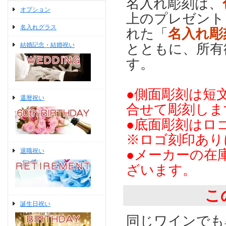
名入れ彫刻は、
オプション
上のプレゼント
名入れグラス
れた「
名入れ彫
とともに、所有
結婚記念・結婚祝い
す。
●側面彫刻は短
還暦祝い
合せて彫刻しま
●底面彫刻はロ
※ロゴ刻印あり
●メーカーの在
退職祝い
ざいます。
こ
誕生日祝い
同じワインでも