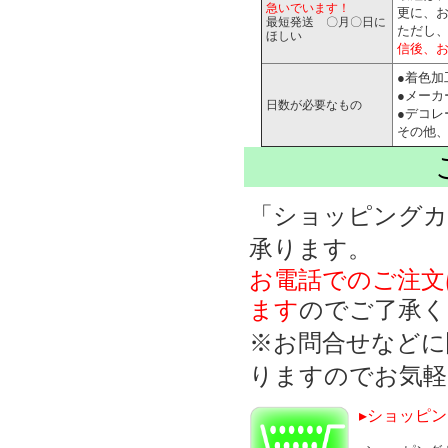
急いでいます！
更に、
最短発送 〇月〇日に
ただし
ほしい
信後、
●着色加
●メーカ
日数が必要なもの
●デコ
その他
「ショッピングカ
承ります。
お電話でのご注文
ます
のでご了承く
※お問合せなどに
りますのでお気軽
▸ショッピ