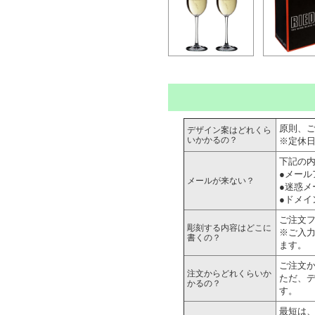
原則、ご
デザイン案はどれくら
いかかるの？
※定休
下記の
●メー
メールが来ない？
●迷惑
●ドメイ
ご注文
彫刻する内容はどこに
※ご入
書くの？
ます。
ご注文
注文からどれくらいか
ただ、
かるの？
す。
最短は、