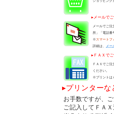
ショッピング
▸メールで
メールでご注
所」「電話番
※
スマートフ
詳細は、
メー
▸ＦＡＸで
ＦＡＸでご注
ください。
※プリントは
▸プリンターな
お手数ですが、ご
ご記入してＦＡＸ