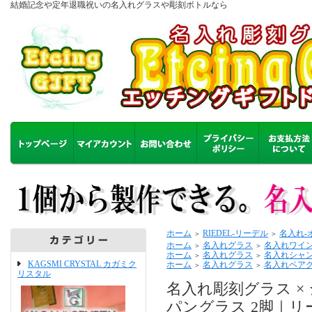
結婚記念や定年退職祝いの名入れグラスや彫刻ボトルなら
ホーム
RIEDEL-リーデル
名入れ-
＞
＞
ホーム
名入れグラス
名入れワイ
＞
＞
ホーム
名入れグラス
名入れシャ
＞
＞
KAGSMI CRYSTAL カガミク
ホーム
名入れグラス
名入れペア
＞
＞
リスタル
名入れ彫刻グラス ×
パングラス 2脚｜リ