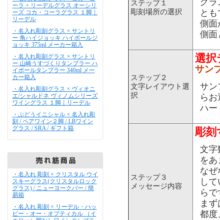
グラ
ステップ１
ーラ + リーデルグラス オーシリ
彫刻場所の選択
とも
ーズ コカ・コーラグラス １脚｜
リーデル
側面
・名入れ彫刻グラス × サントリ
側面
ー 角ハイジョッキ ハイボールジ
ョッキ 375ml メーカー箱入
選択
・名入れ彫刻グラス × サントリ
ー 山崎うすづくりタンブラー ハ
サン
イボールタンブラー 340ml メー
ステップ２
カー箱入
サン
文字レイアウト選
・名入れ彫刻グラス × ヴィオニ
択
らお
エ/シャルドネ ヴィノムシリーズ
ワイングラス １脚｜リーデル
ハー
・ぶどうイニシャル × 名入れ彫
刻 / ペアワイン２脚 / LBワイン
グラス / SRA / ギフト箱
彫刻
文字
をあ
なぜ
・名入れ 彫刻 × クリスタル ウイ
ステップ３
して
スキーグラス(クリスタルロック
メッセージ内容
グラス) / ニューヨークバー / 簡
らで
易箱
まず
・名入れ 彫刻 × リーデル・ハッ
都度
ピー・オー・オプティカル （イ