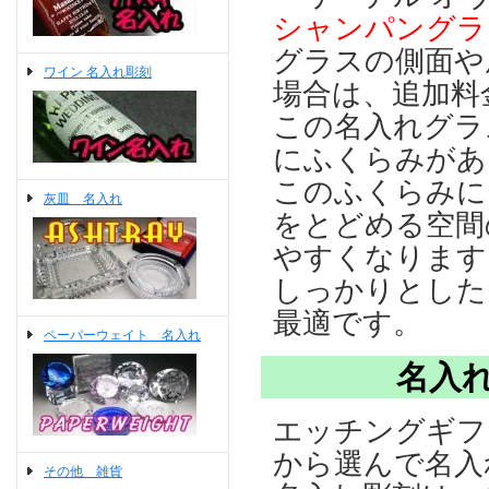
シャンパングラ
グラスの側面や
ワイン 名入れ彫刻
場合は、追加料金
この名入れグラ
にふくらみがあ
このふくらみに
灰皿 名入れ
をとどめる空間
やすくなります
しっかりとした
最適です。
ペーパーウェイト 名入れ
名入
エッチングギフ
から選んで名入
その他 雑貨