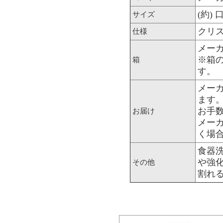
(約) 
サイズ
クリス
仕様
メー
※箱
箱
す。
メー
ます
お手
お届け
メー
く場
食器
や強
その他
割れ