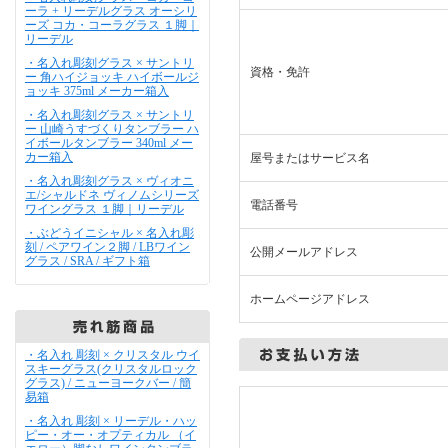
ーラ + リーデルグラス オーシリ
ーズ コカ・コーラグラス １脚｜
リーデル
・名入れ彫刻グラス × サントリ
資格・免許
ー 角ハイジョッキ ハイボールジ
ョッキ 375ml メーカー箱入
・名入れ彫刻グラス × サントリ
ー 山崎うすづくりタンブラー ハ
イボールタンブラー 340ml メー
カー箱入
屋号またはサービス名
・名入れ彫刻グラス × ヴィオニ
エ/シャルドネ ヴィノムシリーズ
電話番号
ワイングラス １脚｜リーデル
・ぶどうイニシャル × 名入れ彫
刻 / ペアワイン２脚 / LBワイン
公開メールアドレス
グラス / SRA / ギフト箱
ホームページアドレス
・名入れ 彫刻 × クリスタル ウイ
スキーグラス(クリスタルロック
グラス) / ニューヨークバー / 簡
易箱
・名入れ 彫刻 × リーデル・ハッ
ピー・オー・オプティカル （イ