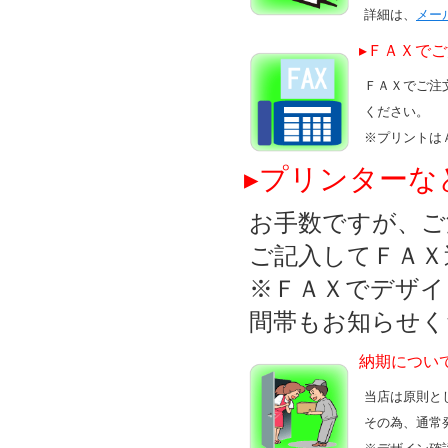
詳細は、
メー
▸ＦＡＸで
ＦＡＸでご注
ください。
※プリントは
▸プリンターな
お手数ですが、ご
ご記入してＦＡＸ
※ＦＡＸでデザイ
間帯もお知らせく
納期につい
当店は原則と
その為、通常