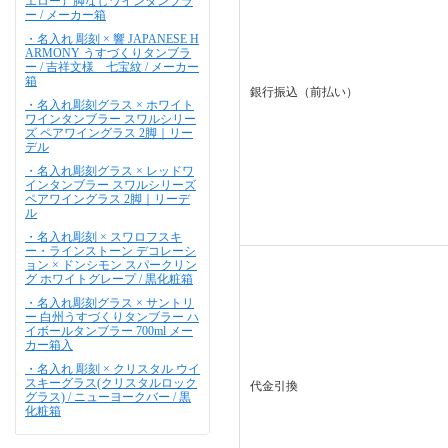
エロー）脚なしワインタンブラ
ー / メーカー箱
・名入れ 彫刻 × 響 JAPANESE H
ARMONY うすづくりタンブラ
ー / 吉祥文様 七宝紋 / メーカー
箱
銀行振込（前払い）
・名入れ彫刻グラス × ホワイト
ワインタンブラー スワルシリー
ズ ペアワイングラス 2脚｜リー
デル
・名入れ彫刻グラス × レッドワ
インタンブラー スワルシリーズ
ペアワイングラス 2脚｜リーデ
ル
・名入れ彫刻 × スワロフスキ
ー・ラインストーン デコレーシ
ョン × ドンシモン スパークリン
グ ホワイトグレープ / 黒化粧箱
・名入れ彫刻グラス × サントリ
ー 白州うすづくりタンブラー ハ
イボールタンブラー 700ml メー
カー箱入
・名入れ 彫刻 × クリスタル ウイ
スキーグラス(クリスタルロック
代金引換
グラス) / ニューヨークバー / 黒
化粧箱