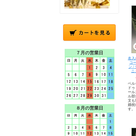
７月の営業日
名入
コ
ン 
ニ
ベル
ドゥ
ール
ル部
文も
婚祝
８月の営業日
す。