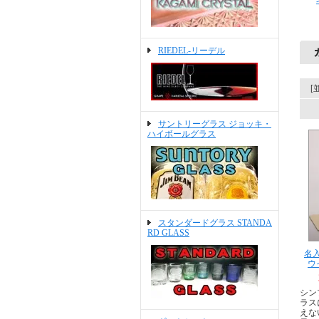
RIEDEL-リーデル
[
サントリーグラス ジョッキ・
ハイボールグラス
スタンダードグラス STANDA
RD GLASS
名入
ウ
シン
ラス
えな