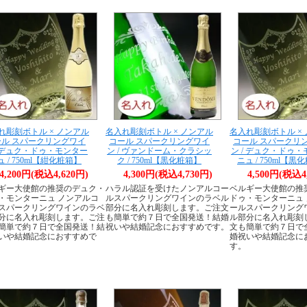
れ彫刻ボトル × ノンアル
名入れ彫刻ボトル × ノンアル
名入れ彫刻ボトル ×
ール スパークリングワイ
コール スパークリングワイ
コール スパークリ
/ デュク・ドゥ・モンター
ン / ヴァンドーム・クラシッ
ン / デュク・ドゥ
ュ / 750ml【紺化粧箱】
ク / 750ml【黒化粧箱】
ニュ / 750ml【黒
4,200円(税込4,620円)
4,300円(税込4,730円)
4,500円(税込4
ギー大使館の推奨のデュク・
ハラル認証を受けたノンアルコー
ベルギー大使館の推
・モンターニュ ノンアルコ
ルスパークリングワインのラベル
ドゥ・モンターニュ
スパークリングワインのラベ
部分に名入れ彫刻します。ご注文
ールスパークリング
分に名入れ彫刻します。ご注
も簡単で約７日で全国発送！結婚
ル部分に名入れ彫刻
簡単で約７日で全国発送！結
祝いや結婚記念におすすめです。
文も簡単で約７日で
いや結婚記念におすすめで
婚祝いや結婚記念に
す。