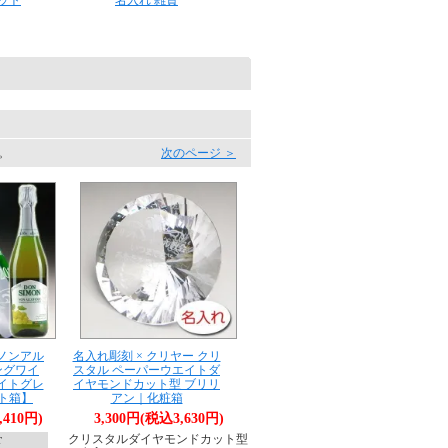
ット
名入れ 雑貨
す。
次のページ ＞
 ノンアル
名入れ彫刻 × クリヤー クリ
ングワイ
スタル ペーパーウエイトダ
ワイトグレ
イヤモンドカット型 ブリリ
フト箱】
アン｜化粧箱
,410円)
3,300円(税込3,630円)
クリスタルダイヤモンドカット型
T