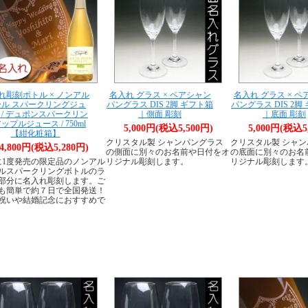
れ彫刻ボトル × ノンアル
名入れ グラス × ペアシャン
名入れ グラス × 
ール スパークリングジュ
パングラス DIS 2脚 ギフト箱
パングラス DIS 2脚
 / デュポンスパークリン
｜側面 彫刻
｜底面 彫刻
ップルジュース / 750ml
5,000円(税込5,500円)
5,000円(税込5
【紺化粧箱】
クリスタル製 シャンパングラス
クリスタル製 シャ
4,800円(税込5,280円)
の側面に別々のお名前や日付をオ
の底面に別々のお名
に1度発売の限定品のノンアル
リジナル彫刻します。
リジナル彫刻します
ルスパークリングボトルのラ
部分に名入れ彫刻します。ご
も簡単で約７日で全国発送！
祝いや結婚記念におすすめで