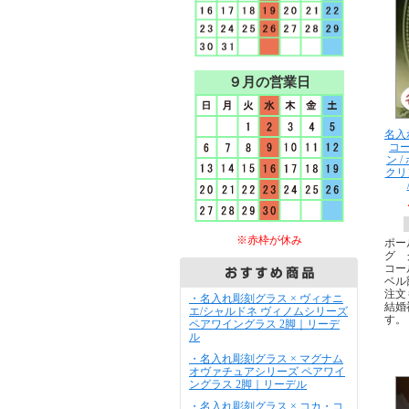
９月の営業日
名入
コ
ン 
クリ
※赤枠が休み
ポー
グ 
コー
ベル
注文
・名入れ彫刻グラス × ヴィオニ
結婚
エ/シャルドネ ヴィノムシリーズ
す。
ペアワイングラス 2脚｜リーデ
ル
・名入れ彫刻グラス × マグナム
オヴァチュアシリーズ ペアワイ
ングラス 2脚｜リーデル
・名入れ彫刻グラス × コカ・コ