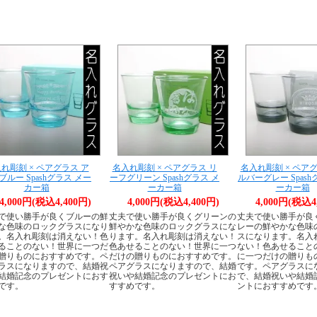
れ彫刻 × ペアグラス ア
名入れ彫刻 × ペアグラス リ
名入れ彫刻 × ペア
ブルー Spashグラス メー
ーフグリーン Spashグラス メ
ルバーグレー Spash
カー箱
ーカー箱
ーカー箱
4,000円(税込4,400円)
4,000円(税込4,400円)
4,000円(税込4
で使い勝手が良くブルーの鮮
丈夫で使い勝手が良くグリーンの
丈夫で使い勝手が良
な色味のロックグラスになり
鮮やかな色味のロックグラスにな
レーの鮮やかな色味
。名入れ彫刻は消えない！色
ります。名入れ彫刻は消えない！
スになります。名入
ることのない！世界に一つだ
色あせることのない！世界に一つ
ない！色あせること
贈りものにおすすめです。ペ
だけの贈りものにおすすめです。
に一つだけの贈りも
ラスになりますので、結婚祝
ペアグラスになりますので、結婚
です。ペアグラスに
結婚記念のプレゼントにおす
祝いや結婚記念のプレゼントにお
で、結婚祝いや結婚
です。
すすめです。
ントにおすすめです