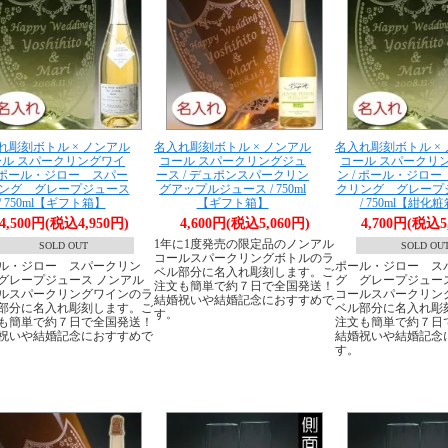
れ彫刻ボトル × ノンアル
名入れ彫刻ボトル × ノンアル
名入れ彫刻ボトル ×
ール スパークリングワイ
コール スパークリングジュ
コール スパークリ
/ ポール・ジロー スパー
ース / デュポンスパークリン
ン / ポール・ジロ
ング グレープジュース
グアップルジュース / 750ml
クリング グレープ
/ 750ml【ギフト箱】
【ギフト箱】
/ 750ml【紺化
4,500円(税込4,950円)
4,600円(税込5,060円)
4,700円(税込5
1年に1度発売の限定品のノンアル
SOLD OUT
SOLD OU
コールスパークリングボトルのラ
ル・ジロー スパークリン
ポール・ジロー ス
ベル部分に名入れ彫刻します。ご
グレープジュース ノンアル
グ グレープジュー
注文も簡単で約７日で全国発送！
ルスパークリングワインのラ
コールスパークリン
結婚祝いや結婚記念におすすめで
部分に名入れ彫刻します。ご
ベル部分に名入れ彫
す。
も簡単で約７日で全国発送！
注文も簡単で約７日
祝いや結婚記念におすすめで
結婚祝いや結婚記念
す。