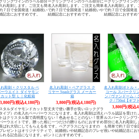
クリングワインのラベル部分
ークリングワインのラベル部分に
ークリングワインの
入れ彫刻します。ご注文も簡
名入れ彫刻します。ご注文も簡単
名入れ彫刻します。
約７日で全国発送！結婚祝い
で約７日で全国発送！結婚祝いや
で約７日で全国発送
婚記念におすすめです。
結婚記念におすすめです。
結婚記念におすすめ
れ彫刻 × クリスタル ペ
名入れ彫刻 × ペアグラス ク
名入れ彫刻ボトル ×
パーウエイト ダイヤモン
リヤー Spashグラス メーカー
コール スパークリ
ドカット型 Ｌ｜化粧箱
箱
ン / ヴァンドーム
ク / 750ml【ギ
3,800円(税込4,180円)
3,800円(税込4,180円)
3,800円(税込4
スタルダイヤモンドカット型
丈夫で使い勝手が良いロックグラ
タイプ）の名入れペーパーウ
スになります。名入れ彫刻は消え
ハラル認証を受けた
トはクリスタル製で高明度な
ない！色あせることのない！世界
ルスパークリングワ
パーウエイトです。贈った相
に一つだけの贈りものにおすすめ
部分に名入れ彫刻し
喜ばれ大切にしてもらえる名
です。ペアグラスになりますの
も簡単で約７日で全
プレゼントはオリジナリティ
で、結婚祝いや結婚記念のプレゼ
祝いや結婚記念にお
ふれる記念品になります。φ1
ントにおすすめです。