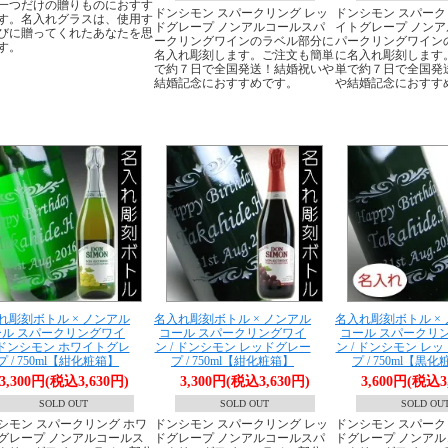
一つだけの贈りものにおすす
ドンシモン スパークリング レッ
ドンシモン スパーク
す。名入れグラスは、使用す
ドグレープ ノンアルコールスパ
イトグレープ ノン
びに贈ってくれたあなたを思
ークリングワインのラベル部分に
パークリングワイン
す。
名入れ彫刻します。ご注文も簡単
に名入れ彫刻します
で約７日で全国発送！結婚祝いや
単で約７日で全国発
結婚記念におすすめです。
や結婚記念におすす
れ彫刻ボトル × ノンアル
名入れ彫刻ボトル × ノンアル
名入れ彫刻ボトル ×
ール スパークリングワイ
コール スパークリングワイ
コール スパークリ
/ ドンシモン ホワイトグレ
ン / ドンシモン レッドグレー
ン / ドンシモン レ
プ / 750ml【紺化粧箱】
プ / 750ml【紺化粧箱】
プ / 750ml【黒
3,300円(税込3,630円)
3,300円(税込3,630円)
3,600円(税込3
SOLD OUT
SOLD OUT
SOLD OU
シモン スパークリング ホワ
ドンシモン スパークリング レッ
ドンシモン スパーク
グレープ ノンアルコールス
ドグレープ ノンアルコールスパ
ドグレープ ノンア