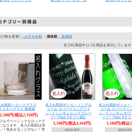
名入れ ワイングラス
名入れ ノンアルコール
名入れ ギフトセ
並び順を変更]
・おすすめ順
・価格順
・新着順
全 [56] 商品中 [1-32] 商品を表示していま
れ彫刻 × ロックグラス
名入れ彫刻ボトル × ノンアル
名入れ彫刻ボトル ×
イスキーグラス 簡易箱
コール スパークリングワイ
コール スパークリ
ン / ドンシモン レッドグレー
ン / ドンシモン ホ
2,100円(税込2,310円)
プ / 750ml【ギフト箱】
ープ / 750ml【ギ
プルでベーシックなロックグ
3,100円(税込3,410円)
3,100円(税込3
になります。名入れ彫刻は消
い！色あせることのない！世
SOLD OUT
SOLD OU