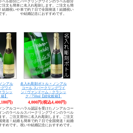
ラベル部分に
パークリングワインのラベル部分
ご注文も簡単
に名入れ彫刻します。ご注文も簡
！結婚祝いや
単で約７日で全国発送！結婚祝い
です。
や結婚記念におすすめです。
 ノンアル
名入れ彫刻ボトル × ノンアル
ングワイ
コール スパークリングワイ
・クラシッ
ン / ヴァンドーム・クラシッ
フト箱】
ク / 750ml【紺化粧箱】
,180円)
4,000円(税込4,400円)
ノンアルコー
ハラル認証を受けたノンアルコー
インのラベル
ルスパークリングワインのラベル
ます。ご注文
部分に名入れ彫刻します。ご注文
国発送！結婚
も簡単で約７日で全国発送！結婚
すすめです。
祝いや結婚記念におすすめです。