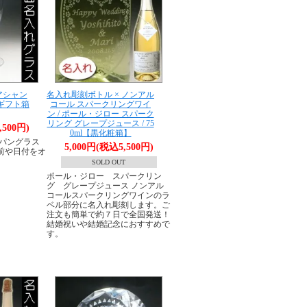
ペアシャン
名入れ彫刻ボトル × ノンアル
 ギフト箱
コール スパークリングワイ
ン / ポール・ジロー スパーク
リング グレープジュース / 75
,500円)
0ml【黒化粧箱】
ンパングラス
5,000円(税込5,500円)
前や日付をオ
。
SOLD OUT
ポール・ジロー スパークリン
グ グレープジュース ノンアル
コールスパークリングワインのラ
ベル部分に名入れ彫刻します。ご
注文も簡単で約７日で全国発送！
結婚祝いや結婚記念におすすめで
す。