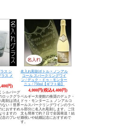
グラス シ
名入れ彫刻ボトル × ノンアル
グラス メ
コール スパークリングワイ
ン / デュク・ドゥ・モンター
ニュ / 750ml【ギフト箱】
,400円)
4,000円(税込4,400円)
くシルバーグ
のロックグラ
ベルギー大使館の推奨のデュク・
れ彫刻は消え
ドゥ・モンターニュ ノンアルコ
のない！世界
ールスパークリングワインのラベ
のにおすすめ
ル部分に名入れ彫刻します。ご注
なりますの
文も簡単で約７日で全国発送！結
記念のプレゼ
婚祝いや結婚記念におすすめで
。
す。