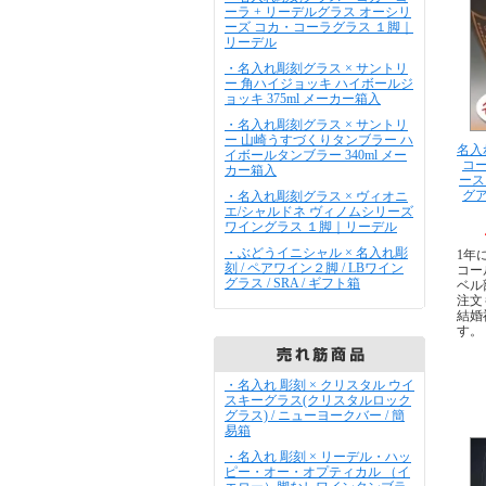
ーラ + リーデルグラス オーシリ
ーズ コカ・コーラグラス １脚｜
リーデル
・名入れ彫刻グラス × サントリ
ー 角ハイジョッキ ハイボールジ
ョッキ 375ml メーカー箱入
・名入れ彫刻グラス × サントリ
ー 山崎うすづくりタンブラー ハ
名入
イボールタンブラー 340ml メー
コ
カー箱入
ース
グア
・名入れ彫刻グラス × ヴィオニ
エ/シャルドネ ヴィノムシリーズ
ワイングラス １脚｜リーデル
・ぶどうイニシャル × 名入れ彫
1年
刻 / ペアワイン２脚 / LBワイン
コー
グラス / SRA / ギフト箱
ベル
注文
結婚
す。
・名入れ 彫刻 × クリスタル ウイ
スキーグラス(クリスタルロック
グラス) / ニューヨークバー / 簡
易箱
・名入れ 彫刻 × リーデル・ハッ
ピー・オー・オプティカル （イ