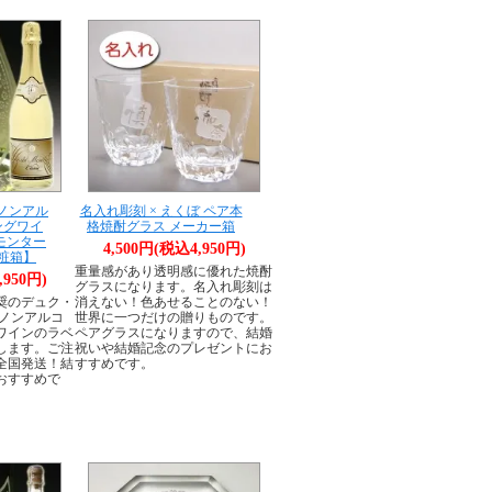
 ノンアル
名入れ彫刻 × えくぼ ペア本
ングワイ
格焼酎グラス メーカー箱
・モンター
4,500円(税込4,950円)
化粧箱】
重量感があり透明感に優れた焼酎
,950円)
グラスになります。名入れ彫刻は
奨のデュク・
消えない！色あせることのない！
 ノンアルコ
世界に一つだけの贈りものです。
ワインのラベ
ペアグラスになりますので、結婚
します。ご注
祝いや結婚記念のプレゼントにお
全国発送！結
すすめです。
おすすめで