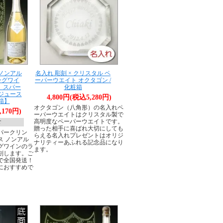
 ノンアル
名入れ 彫刻 × クリスタル ペ
ングワイ
ーパーウエイト オクタゴン /
ー スパー
化粧箱
ジュース
4,800円(税込5,280円)
粧箱】
オクタゴン（八角形）の名入れペ
,170円)
ーパーウエイトはクリスタル製で
高明度なペーパーウエイトです。
T
贈った相手に喜ばれ大切にしても
パークリン
らえる名入れプレゼントはオリジ
ス ノンアル
ナリティーあふれる記念品になり
グワインのラ
ます。
刻します。ご
で全国発送！
におすすめで