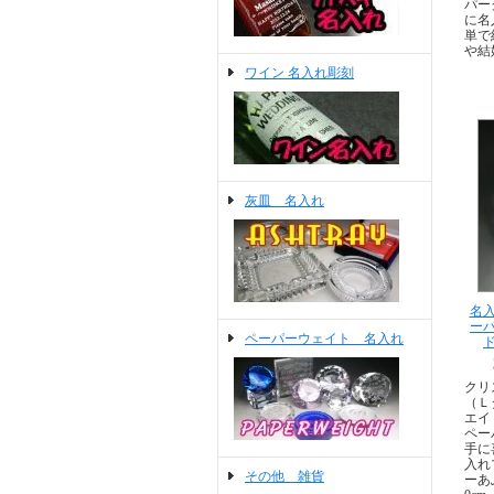
パー
に名
単で
や結
ワイン 名入れ彫刻
灰皿 名入れ
名入
ー
ペーパーウェイト 名入れ
クリ
（Ｌ
エイ
ペー
手に
入れ
その他 雑貨
ーあ