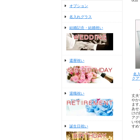
0cm
オプション
名入れグラス
結婚記念・結婚祝い
還暦祝い
名入
クア
退職祝い
丈夫
やか
ます
あせ
けの
アグ
いや
誕生日祝い
すめ