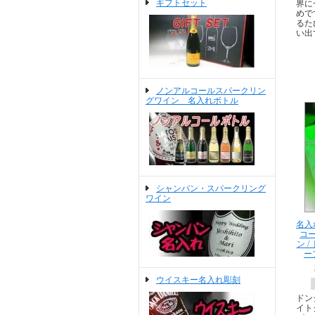
ギフトセット
界に
めで
るた
い出
ノンアルコールスパークリン
グワイン 名入れボトル
シャンパン・スパークリング
ワイン
名入
コ
ン 
ー
ウイスキー名入れ彫刻
ドン
イト