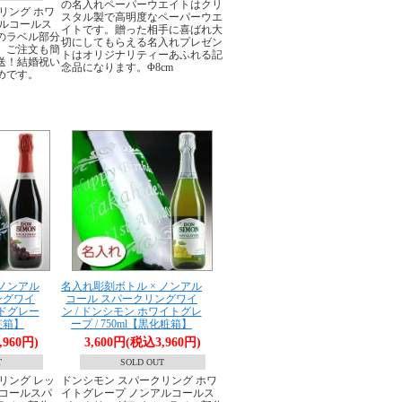
の名入れペーパーウエイトはクリ
リング ホワ
スタル製で高明度なペーパーウエ
アルコールス
イトです。贈った相手に喜ばれ大
のラベル部分
切にしてもらえる名入れプレゼン
。ご注文も簡
トはオリジナリティーあふれる記
送！結婚祝い
念品になります。Φ8cm
めです。
 ノンアル
名入れ彫刻ボトル × ノンアル
ングワイ
コール スパークリングワイ
ッドグレー
ン / ドンシモン ホワイトグレ
化粧箱】
ープ / 750ml【黒化粧箱】
,960円)
3,600円(税込3,960円)
T
SOLD OUT
リング レッ
ドンシモン スパークリング ホワ
ルコールスパ
イトグレープ ノンアルコールス