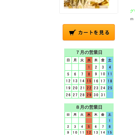
グ
ｍ
７月の営業日
８月の営業日