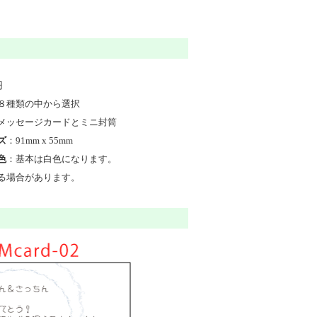
円
８種類の中から選択
メッセージカードとミニ封筒
ズ
：91mm x 55mm
色
：基本は白色になります。
る場合があります。