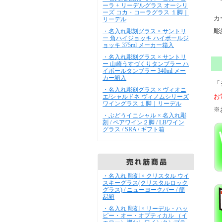
ーラ + リーデルグラス オーシリ
ーズ コカ・コーラグラス １脚｜
カ
リーデル
彫
・名入れ彫刻グラス × サントリ
ー 角ハイジョッキ ハイボールジ
ョッキ 375ml メーカー箱入
・名入れ彫刻グラス × サントリ
ー 山崎うすづくりタンブラー ハ
イボールタンブラー 340ml メー
カー箱入
「
・名入れ彫刻グラス × ヴィオニ
お
エ/シャルドネ ヴィノムシリーズ
ワイングラス １脚｜リーデル
※
・ぶどうイニシャル × 名入れ彫
刻 / ペアワイン２脚 / LBワイン
グラス / SRA / ギフト箱
・名入れ 彫刻 × クリスタル ウイ
スキーグラス(クリスタルロック
グラス) / ニューヨークバー / 簡
易箱
・名入れ 彫刻 × リーデル・ハッ
ピー・オー・オプティカル （イ