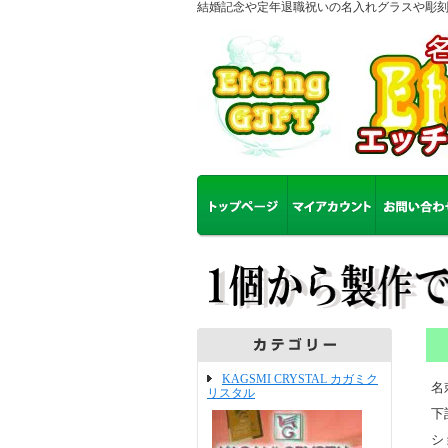
結婚記念や定年退職祝いの名入れグラスや彫
KAGSMI CRYSTAL カガミク
名
リスタル
下
シ