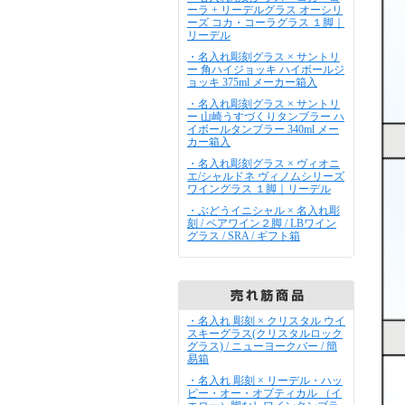
ーラ + リーデルグラス オーシリ
ーズ コカ・コーラグラス １脚｜
リーデル
・名入れ彫刻グラス × サントリ
ー 角ハイジョッキ ハイボールジ
ョッキ 375ml メーカー箱入
・名入れ彫刻グラス × サントリ
ー 山崎うすづくりタンブラー ハ
イボールタンブラー 340ml メー
カー箱入
・名入れ彫刻グラス × ヴィオニ
エ/シャルドネ ヴィノムシリーズ
ワイングラス １脚｜リーデル
・ぶどうイニシャル × 名入れ彫
刻 / ペアワイン２脚 / LBワイン
グラス / SRA / ギフト箱
・名入れ 彫刻 × クリスタル ウイ
スキーグラス(クリスタルロック
グラス) / ニューヨークバー / 簡
易箱
・名入れ 彫刻 × リーデル・ハッ
ピー・オー・オプティカル （イ