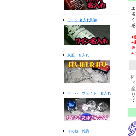
エ
名
く
ワイン 名入れ彫刻
感
●
●
※
●
灰皿 名入れ
同
ド
産
ペーパーウェイト 名入れ
り
て
その他 雑貨