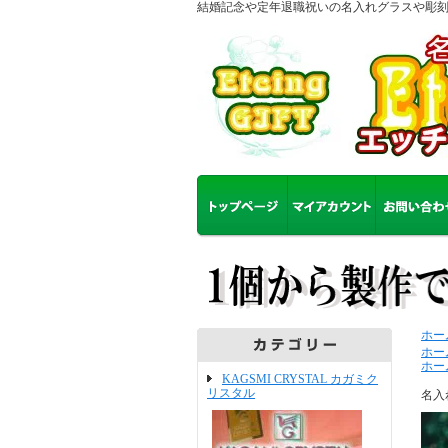
結婚記念や定年退職祝いの名入れグラスや彫
ホー
ホー
ホー
KAGSMI CRYSTAL カガミク
リスタル
名入