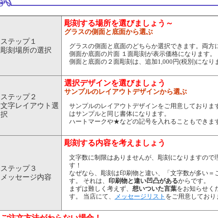
彫刻する場所を選びましょう～
グラスの側面と底面から選ぶ
ステップ１
グラスの側面と底面のどちらか選択できます。両方
彫刻場所の選択
側面か底面の片面 １面彫刻が表示価格になります。
側面と底面の２面彫刻は、追加1,000円(税別)になり
選択デザインを選びましょう
サンプルのレイアウトデザインから選ぶ
ステップ２
文字レイアウト選
サンプルのレイアウトデザインをご用意しております
はサンプルと同じ書体になります。
択
ハートマークや★などの記号を入れることもできま
彫刻する内容を考えましょう
文字数に制限はありませんが、彫刻になりますので
す！
ステップ３
なぜなら、彫刻は印刷物と違い、「文字数が多い＝
メッセージ内容
す。 それは、
印刷物と違い凹凸がある
からです。
まずは難しく考えず、
想いついた言葉
をお知らせく
す。 当店にて、
メッセージリスト
をご用意しており
ご注文方法がわらない場合！