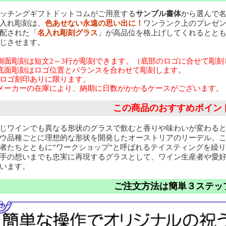
ッチングギフトドットコムがご用意する
サンプル書体
から選んで
入れ彫刻は、
色あせない永遠の思い出に！
ワンランク上のプレゼン
配された「
名入れ彫刻グラス
」が高品位を格上げしてくれるととも
じさせます。
側面彫刻は短文2～3行が彫刻できます。（底部のロゴに合せて彫刻
底面彫刻はロゴ位置とバランスを合わせて彫刻します。
ロゴ刻印ありに限ります。
メーカーの在庫により、納期に日数がかかるケースがございます。
この商品のおすすめポイン
じワインでも異なる形状のグラスで飲むと香りや味わいが変わる
ウ品種ごとに理想的な形状を開発したオーストリアのリーデル。
者たちとともに”ワークショップ”と呼ばれるテイスティングを繰
手の想いまでも忠実に再現するグラスとして、ワイン生産者や愛
います。
ご注文方法は簡単３ステッ