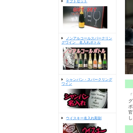
ギフトセット
ノンアルコールスパークリン
グワイン 名入れボトル
シャンパン・スパークリング
ワイン
「
グ
ポ
官
し
ウイスキー名入れ彫刻