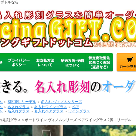
刻ボトルなら
ム
RIEDEL-リーデル
名入れ-ヴィノムシリーズ
＞
＞
ム
名入れグラス
名入れワイングラス
ペア
＞
＞
＞
ム
名入れグラス
名入れペアグラス
ワイングラス
＞
＞
＞
れ彫刻グラス × ポートワイン ヴィノムシリーズ ペアワイングラス 2脚｜リーデル