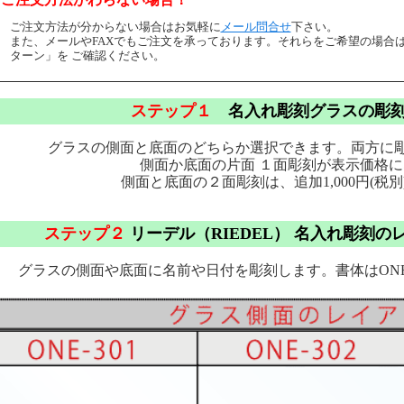
ご注文方法が分からない場合はお気軽に
メール問合せ
下さい。
また、メールやFAXでもご注文を承っております。それらをご希望の場合
ターン」を ご確認ください。
ステップ１
名入れ彫刻グラスの彫刻
グラスの側面と底面のどちらか選択できます。両方に
側面か底面の片面 １面彫刻が表示価格
側面と底面の２面彫刻は、追加1,000円(税
ステップ２
リーデル（RIEDEL） 名入れ彫刻の
グラスの側面や底面に名前や日付を彫刻します。書体はONE3