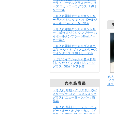
ーラ + リーデルグラス オーシリ
ーズ コカ・コーラグラス １脚｜
リーデル
・名入れ彫刻グラス × サントリ
ー 角ハイジョッキ ハイボールジ
ョッキ 375ml メーカー箱入
・名入れ彫刻グラス × サントリ
ー 山崎うすづくりタンブラー ハ
イボールタンブラー 340ml メー
カー箱入
・名入れ彫刻グラス × ヴィオニ
エ/シャルドネ ヴィノムシリーズ
ワイングラス １脚｜リーデル
・ぶどうイニシャル × 名入れ彫
刻 / ペアワイン２脚 / LBワイン
グラス / SRA / ギフト箱
名入
イ
ロッ
・名入れ 彫刻 × クリスタル ウイ
スキーグラス(クリスタルロック
グラス) / ニューヨークバー / 簡
易箱
・名入れ 彫刻 × リーデル・ハッ
ピー・オー・オプティカル （イ