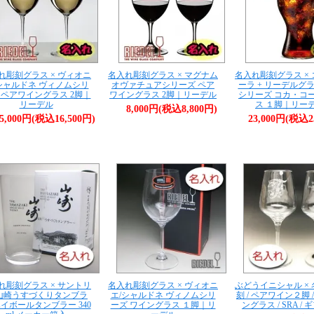
れ彫刻グラス × ヴィオニ
名入れ彫刻グラス × マグナム
名入れ彫刻グラス ×
シャルドネ ヴィノムシリ
オヴァチュアシリーズ ペア
ーラ + リーデルグ
 ペアワイングラス 2脚｜
ワイングラス 2脚｜リーデル
シリーズ コカ・コ
リーデル
ス １脚｜リー
8,000円(税込8,800円)
5,000円(税込16,500円)
23,000円(税込2
れ彫刻グラス × サントリ
名入れ彫刻グラス × ヴィオニ
ぶどうイニシャル ×
 山崎うすづくりタンブラ
エ/シャルドネ ヴィノムシリ
刻 / ペアワイン２脚 /
ハイボールタンブラー 340
ーズ ワイングラス １脚｜リ
ングラス / SRA /