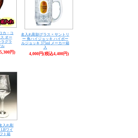
 コカ・コ
名入れ彫刻グラス × サントリ
ラス オー
ー 角ハイジョッキ ハイボー
ーラグラ
ルジョッキ 375ml メーカー箱
デル
入
5,300円)
4,000円(税込4,400円)
 名入れ彫
 LBワイ
 ギフト箱