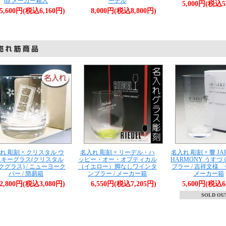
ml メーカー箱入
ーデル
5,000円(税込5
5,600円(税込6,160円)
8,000円(税込8,800円)
れ 彫刻 × クリスタル ウ
名入れ 彫刻 × リーデル・ハ
名入れ 彫刻 × 響 JA
スキーグラス(クリスタル
ッピー・オー・オプティカル
HARMONY うす
クグラス) / ニューヨーク
（イエロー）脚なしワインタ
ブラー / 吉祥文様 
バー / 簡易箱
ンブラー / メーカー箱
メーカー箱
2,800円(税込3,080円)
6,550円(税込7,205円)
5,600円(税込6
SOLD OU