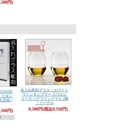
,500円)
名入れ彫刻グラス × ホワイト
PANESE
ワインタンブラー スワルシ
づくりタン
リーズ ペアワイングラス 2脚
七宝紋 /
｜リーデル
8,500円(税込9,350円)
,160円)
T