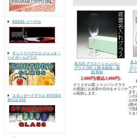
RIEDEL-リーデル
サントリーグラス ジョッキ・
ハイボールグラス
名入
名入れ グラス × シャンパン
ド・
グラス DIS １脚 化粧箱｜底
ズ 
面 彫刻
2,800円(税込3,080円)
クリスタル製 シャンパングラス
ペア
の底面にお名前や日付をオリジナ
ます
ル彫刻します。
スタンダードグラス STANDA
ンの
RD GLASS
ルの
(脚
で気
りま