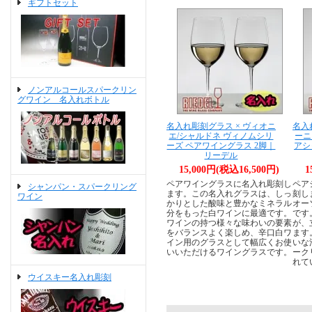
ギフトセット
ノンアルコールスパークリン
グワイン 名入れボトル
名入れ彫刻グラス × ヴィオニ
名入
エ/シャルドネ ヴィノムシリ
ーニ
ーズ ペアワイングラス 2脚｜
アシ
リーデル
15,000円(税込16,500円)
1
ペアワイングラスに名入れ彫刻し
ペア
シャンパン・スパークリング
ます。この名入れグラスは、しっ
刻し
ワイン
かりとした酸味と豊かなミネラル
オー
分をもった白ワインに最適です。
です
ワインの持つ様々な味わいの要素
が、
をバランスよく楽しめ、辛口白ワ
ます
イン用のグラスとして幅広くお使
いな
いいただけるワイングラスです。
ーク
れて
ウイスキー名入れ彫刻