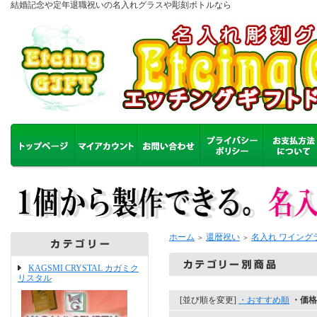
結婚記念や定年退職祝いの名入れグラスや彫刻ボトルなら
ホーム
還暦祝い
名入れ ワイング
＞
＞
KAGSMI CRYSTAL カガミク
リスタル
[並び順を変更]
・おすすめ順
・価格