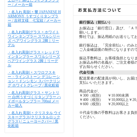
エロー）脚なしワインタンブラ
ー / メーカー箱
・名入れ 彫刻 × 響 JAPANESE H
ARMONY うすづくりタンブラ
ー / 吉祥文様 七宝紋 / メーカー
銀行振込（前払い）
箱
お振込は「銀行窓口」及び、「Ａ
・名入れ彫刻グラス × ホワイト
願いします。
ワインタンブラー スワルシリー
弊社では、振込用紙のお送りして
ズ ペアワイングラス 2脚｜リー
デル
銀行振込は、「完全前払い」のみ
ご入金確認後の制作になりますので
・名入れ彫刻グラス × レッドワ
インタンブラー スワルシリーズ
振込手数料は、お客様負担となり
ペアワイングラス 2脚｜リーデ
お振込み時の名義が、ご注文者様
ル
ずお知らせください。
・名入れ彫刻 × スワロフスキ
代金引換
ー・ラインストーン デコレーシ
配送業者の配達員が伺いし、お届
ョン × ドンシモン スパークリン
支払いいただきます。
グ ホワイトグレープ / 黒化粧箱
商品代金が、
・名入れ彫刻グラス × サントリ
￥300（税別） ￥10.000未満
ー 白州うすづくりタンブラー ハ
￥400（税別） ￥10,000以上￥20,
イボールタンブラー 700ml メー
￥600（税別） ￥20,000以上
カー箱入
※代金引換の手数料はお客さま負
・名入れ 彫刻 × クリスタル ウイ
ください。
スキーグラス(クリスタルロック
グラス) / ニューヨークバー / 黒
化粧箱