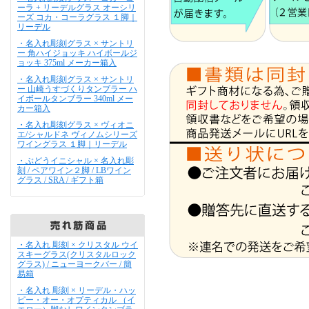
ーラ + リーデルグラス オーシリ
ーズ コカ・コーラグラス １脚｜
リーデル
・名入れ彫刻グラス × サントリ
ー 角ハイジョッキ ハイボールジ
ョッキ 375ml メーカー箱入
・名入れ彫刻グラス × サントリ
ー 山崎うすづくりタンブラー ハ
イボールタンブラー 340ml メー
カー箱入
・名入れ彫刻グラス × ヴィオニ
エ/シャルドネ ヴィノムシリーズ
ワイングラス １脚｜リーデル
・ぶどうイニシャル × 名入れ彫
刻 / ペアワイン２脚 / LBワイン
グラス / SRA / ギフト箱
・名入れ 彫刻 × クリスタル ウイ
スキーグラス(クリスタルロック
グラス) / ニューヨークバー / 簡
易箱
・名入れ 彫刻 × リーデル・ハッ
ピー・オー・オプティカル （イ