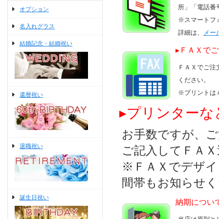
所」「電話番
オプション
※
スマートフ
名入れグラス
詳細は、
メー
結婚記念・結婚祝い
▸ＦＡＸで
ＦＡＸでご注
ください。
※プリントは
還暦祝い
▸プリンターな
お手数ですが、ご
退職祝い
ご記入してＦＡＸ
※ＦＡＸでデザイ
間帯もお知らせく
誕生日祝い
納期につい